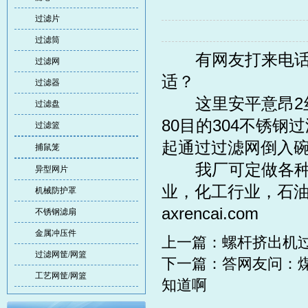
过滤片
过滤筒
有网友打来电话咨
过滤网
适？
过滤器
这里安平意昂2丝
过滤盘
80目的304
不锈钢过
过滤篮
起通过
过滤网
倒入
捕鼠笼
我厂可定做各种形
异型网片
业，化工行业，石
机械防护罩
axrencai.com
不锈钢滤扇
金属冲压件
上一篇：
螺杆挤出机
过滤网筐/网篮
下一篇：
答网友问：
工艺网筐/网篮
知道啊