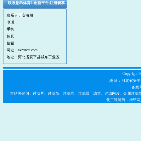
联系意昂体育4-创新平台,注册畅享
文化之梦!
联系人：安海朋
电话：
手机：
传真：
信箱：
网址：axrencai.com
地址：河北省安平县城东工业区
Copyright 2
地 址：河北省安平县
备案
本站关键词：过滤片、过滤筒、过滤网、过滤器、滤芯、过滤网片、金属过滤筒
化工过滤筒，烧结网