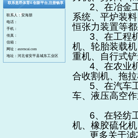
联系意昂体育4-创新平台,注册畅享
2、在冶金工
系统、平炉装料
文化之梦!
联系人：安海朋
电话：
恒张力装置等
手机：
3、在工程机
传真：
信箱：
机、轮胎装载机
网址：axrencai.com
重机、自行式
地址：河北省安平县城东工业区
4、在农业机
合收割机、拖
5、在汽车工
车、液压高空作
6、在轻纺工
机、橡胶硫化机
更多关于滤芯