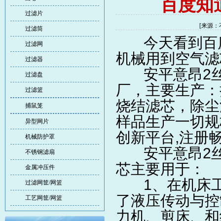
百度知
过滤片
[来源：
过滤筒
今天看到百度
过滤网
机械用到
空气滤
过滤器
安平意昂2丝
过滤盘
厂，主要生产：
过滤篮
烧结滤芯
，
除尘
捕鼠笼
样品生产一切规
异型网片
创新平台,注册
机械防护罩
安平意昂2丝
不锈钢滤扇
芯主要用于：
金属冲压件
1、在机床工
过滤网筐/网篮
了液压传动与控
工艺网筐/网篮
力机、剪床、