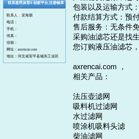
联系意昂体育4-创新平台,注册畅享
包装以及运输方式
文化之梦!
付款结算方式：预
联系人：安海朋
电话：
售后服务：无条件
手机：
采购油滤芯还是找
传真：
信箱：
您订购
液压油滤芯
网址：axrencai.com
地址：河北省安平县城东工业区
axrencai.com
，
相关产品：
法压壶
滤网
吸料机过滤网
水过滤网
喷涂机吸料头滤
柴油滤网