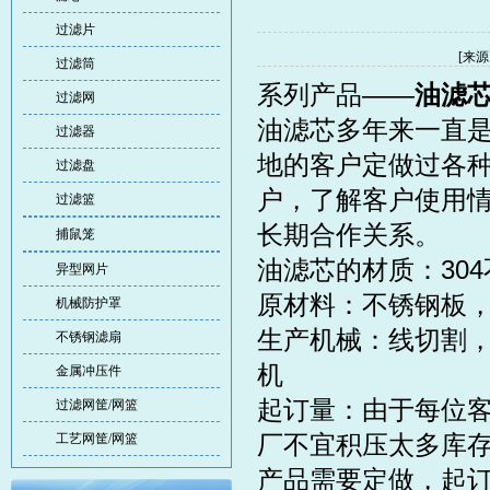
过滤片
[来源
过滤筒
系列产品——
油滤
过滤网
油
滤芯
多年来一直
过滤器
地的客户定做过各
过滤盘
户，了解客户使用
过滤篮
长期合作关系。
捕鼠笼
油滤芯的材质：304
异型网片
原材料：不锈钢板
机械防护罩
生产机械：线切割
不锈钢滤扇
机
金属冲压件
起订量：由于每位
过滤网筐/网篮
厂不宜积压太多库
工艺网筐/网篮
产品需要定做，起订