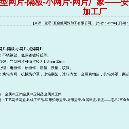
型网片-隔板-小网片-网片厂家——
加工厂
[来源：意昂2五金丝网深加工有限公司] [作者：admin] [日期：11-
网片
-
隔板
-小网片-
点焊网片
：不锈钢丝、低碳钢镀锌丝等。
点焊：异型网片可做丝径为1.8mm-12mm.
处理：电镀锌，热镀锌，喷塑，浸塑，喷漆。
：烤箱内网，
机械防护罩
，冰箱搁架，冰箱内筐，金属购物篮，机箱外罩，商
篇：
金属冲压片|金属冲压制品|金属冲压件
篇：
工艺网筐网篮-铁线工艺品-医用消毒篮筐-厨用篮筐-金属筐篮-果篮——意昂2五金