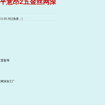
安平意昂2五金丝网深
05-30] [热度：
]
超货架等
丝网深加工厂