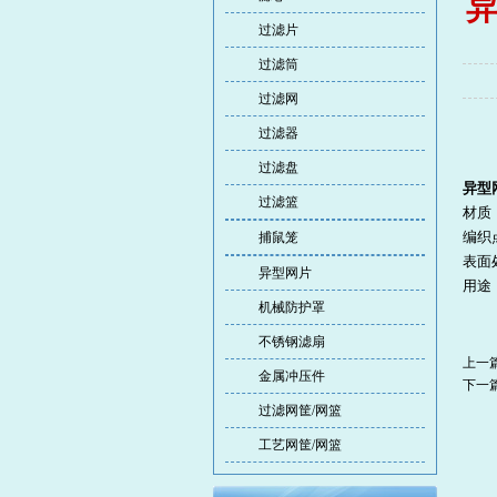
异
过滤片
过滤筒
过滤网
过滤器
过滤盘
异型
过滤篮
材质
编织
捕鼠笼
表面
异型网片
用途
机械防护罩
不锈钢滤扇
上一
金属冲压件
下一
过滤网筐/网篮
工艺网筐/网篮