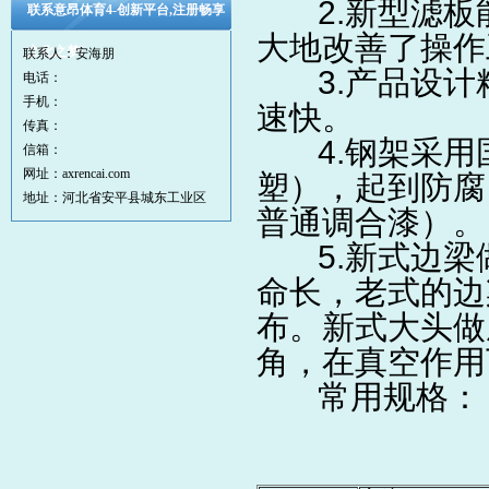
2.新型滤板
联系意昂体育4-创新平台,注册畅享
大地改善了操作
文化之梦!
联系人：安海朋
3.产品设计
电话：
手机：
速快。
传真：
4.钢架采用
信箱：
网址：axrencai.com
塑），起到防腐
地址：河北省安平县城东工业区
普通调合漆）。
5.新式边梁
命长，老式的边
布。新式大头做
角，在真空作用
常用规格：