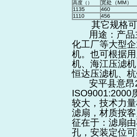
宽处（MM）
高度（）
1135
460
1110
456
其它规格可
用途：产品主
化工厂等大型企业
机。也可根据用
机、海江压滤机
恒达压滤机、杭
安平县意昂2丝
ISO9001:
较大，技术力量
滤扇，材质按客
征在于：滤扇由
孔，安装定位可