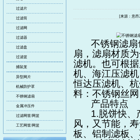
过滤片
[来源：意昂2
过滤筒
过滤网
过滤器
不锈钢滤扇
过滤盘
扇，滤扇材质为
过滤篮
滤机。也可根据
捕鼠笼
机、海江压滤机
异型网片
恒达压滤机、杭
机械防护罩
料：不锈钢丝网
不锈钢滤扇
产品特点
金属冲压件
1.脱饼快、
过滤网筐/网篮
风，又节能，寿
工艺网筐/网篮
板、铝制滤板、